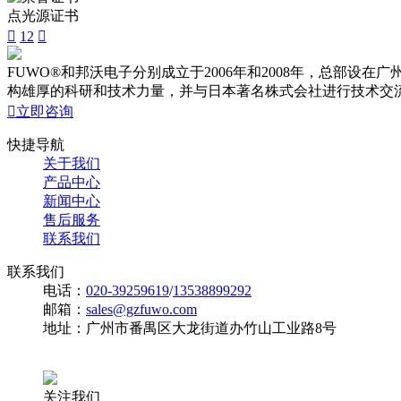
点光源证书

1
2

FUWO®和邦沃电子分别成立于2006年和2008年，总部
构雄厚的科研和技术力量，并与日本著名株式会社进行技术交

立即咨询
快捷导航
关于我们
产品中心
新闻中心
售后服务
联系我们
联系我们
电话：
020-39259619
/
13538899292
邮箱：
sales@gzfuwo.com
地址：广州市番禺区大龙街道办竹山工业路8号
关注我们