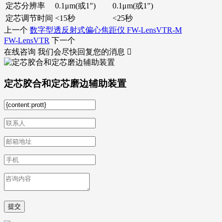
定芯分辨率
0.1μm(或1")
0.1μm(或1")
定芯调节时间
<15秒
<25秒
上一个
数字型透反射式偏心焦距仪 FW-LensVTR-M
FW-LensVTR
下一个
在线咨询
我们会尽快回复您的消息

定芯胶合和定芯磨边辅助装置
提交