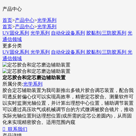
产品中心
首页
>
产品中心
>
光学系列
首页
>
产品中心
>
光学系列
UV固化系列
光学系列
自动化设备系列
胶黏剂/三防胶系列
光
通信领域
更多分类
UV固化系列
光学系列
自动化设备系列
胶黏剂/三防胶系列
光
通信领域
定芯胶合和定芯磨边辅助装置
所属分类:
光学系列
胶合定芯辅助装置为我司新推出多镜片胶合调芯装置，配合我
司透反射偏心仪可以实现高效率，精密定芯胶合。测量软件可
以实时监测光轴位置，并计算出理想中心位置，辅助调节装置
可以通过高压吹气或机械调节台的方式微调被胶合镜片，推动
实际光轴位置到达理想位置(或所需的定芯公差圆内)，从而固
化来实现精密胶合。适用范围内窥

联系我们
产品详情